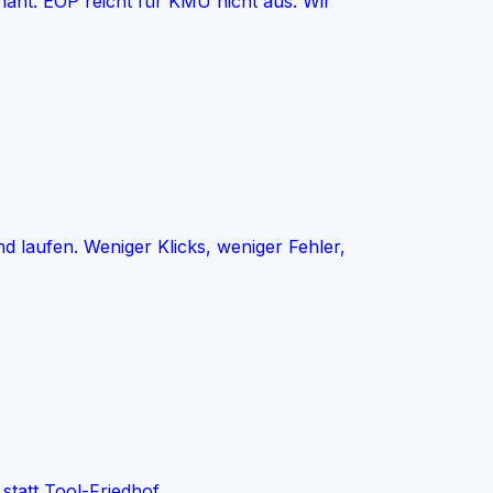
nant. EOP reicht für KMU nicht aus. Wir
 laufen. Weniger Klicks, weniger Fehler,
statt Tool-Friedhof.