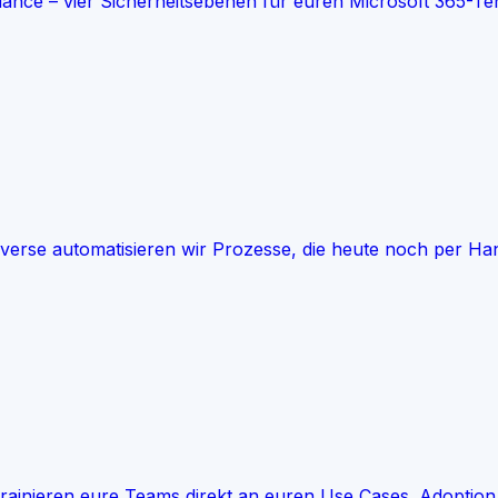
iance – vier Sicherheitsebenen für euren Microsoft 365-Te
rse automatisieren wir Prozesse, die heute noch per Hand
 trainieren eure Teams direkt an euren Use Cases. Adoption 