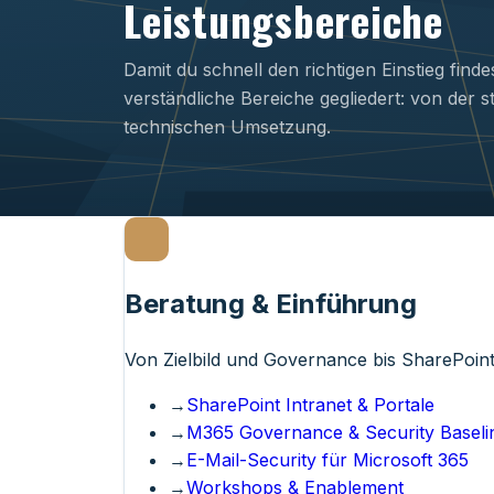
Leistungsbereiche
Damit du schnell den richtigen Einstieg finde
verständliche Bereiche gegliedert: von der s
technischen Umsetzung.
Beratung & Einführung
Von Zielbild und Governance bis SharePoin
→
SharePoint Intranet & Portale
→
M365 Governance & Security Baseli
→
E-Mail-Security für Microsoft 365
→
Workshops & Enablement