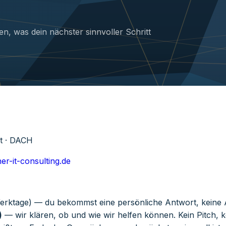
n, was dein nächster sinnvoller Schritt
st · DACH
er-it-consulting.de
rktage) — du bekommst eine persönliche Antwort, keine 
)
— wir klären, ob und wie wir helfen können. Kein Pitch, k