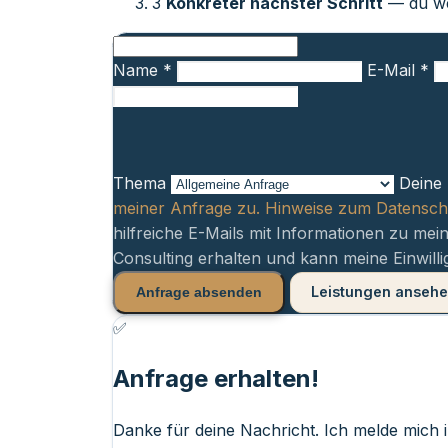
3
Konkreter nächster Schritt
— du wei
Name *
E-Mail *
Thema
Deine 
meiner Anfrage zu. Hinweise zum Datenschu
hilfreiche E-Mails mit Informationen zu mein
Consulting erhalten und kann meine Einwilli
Leistungen anseh
Anfrage absenden
✅
Anfrage erhalten!
Danke für deine Nachricht. Ich melde mich i