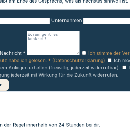
ßt am Ende des Gesprächs, was als nächstes sinnvoll ist.
Unternehmen
Nachricht *
Ich stimme der Ve
tz habe ich gelesen. * (
Datenschutzerklärung
)
Ich mö
em Anliegen erhalten (freiwillig, jederzeit widerrufbar).
gung jederzeit mit Wirkung für die Zukunft widerrufen.
en
n der Regel innerhalb von 24 Stunden bei dir.