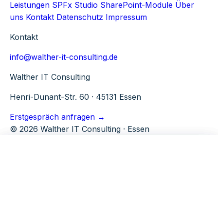
Leistungen
SPFx Studio
SharePoint-Module
Über
uns
Kontakt
Datenschutz
Impressum
Kontakt
info@walther-it-consulting.de
Walther IT Consulting
Henri-Dunant-Str. 60 · 45131 Essen
Erstgespräch anfragen →
© 2026 Walther IT Consulting · Essen
Microsoft 365
Tools
Walther IT Consulting
M365 Beratung
TenantPulse
Über uns
Ganzheitliche M365 Beratung
SPFx Studio
Warum WITC
M365 Security
Kontakt