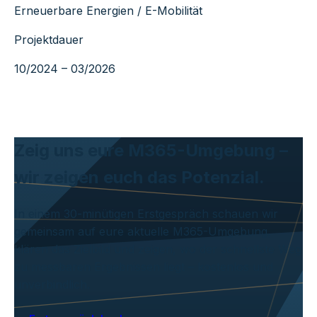
Erneuerbare Energien / E-Mobilität
Projektdauer
10/2024 – 03/2026
Zeig uns eure M365-Umgebung –
wir zeigen euch das Potenzial.
In einem 30-minütigen Erstgespräch schauen wir
gemeinsam auf eure aktuelle M365-Umgebung,
klären das Zielbild und zeigen, wo der schnellste Weg
zu messbaren Ergebnissen liegt – kostenlos und
unverbindlich.