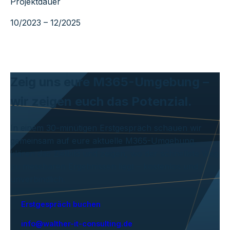
Projektdauer
10/2023 – 12/2025
Zeig uns eure M365-Umgebung –
wir zeigen euch das Potenzial.
In einem 30-minütigen Erstgespräch schauen wir
gemeinsam auf eure aktuelle M365-Umgebung,
klären das Zielbild und zeigen, wo der schnellste Weg
zu messbaren Ergebnissen liegt – kostenlos und
unverbindlich.
Erstgespräch buchen
info@walther-it-consulting.de