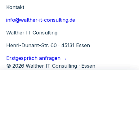
Kontakt
info@walther-it-consulting.de
Walther IT Consulting
Henri-Dunant-Str. 60 · 45131 Essen
Erstgespräch anfragen →
© 2026 Walther IT Consulting · Essen
Microsoft 365
Tools
Walther IT Consulting
M365 Beratung
TenantPulse
Über uns
Ganzheitliche M365 Beratung
SPFx Studio
Warum WITC
M365 Security
Kontakt
SharePoint Module
M365 Governance & Security Baseline
E-Mail Security
Skill Finder