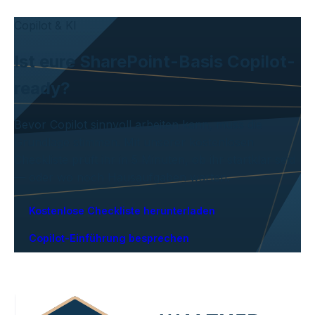
Copilot & KI
Ist eure SharePoint-Basis Copilot-
ready?
Bevor Copilot sinnvoll arbeiten kann, muss die
Grundlage stimmen. Mit unserer kostenlosen
Checkliste prüft ihr in 5 Minuten, ob ihr startklar seid
— oder wo noch Hausaufgaben warten.
Kostenlose Checkliste herunterladen
Copilot-Einführung besprechen