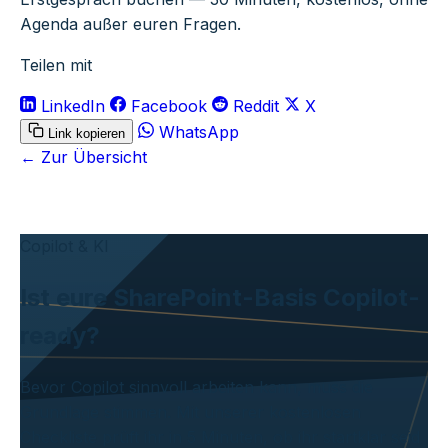
Agenda außer euren Fragen.
Teilen mit
LinkedIn
Facebook
Reddit
X
WhatsApp
Link kopieren
← Zur Übersicht
Copilot & KI
Ist eure SharePoint-Basis Copilot-
ready?
Bevor Copilot sinnvoll arbeiten kann, muss die
Grundlage stimmen. Mit unserer kostenlosen
Checkliste prüft ihr in 5 Minuten, ob ihr startklar seid