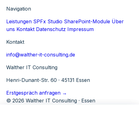
Navigation
Leistungen
SPFx Studio
SharePoint-Module
Über
uns
Kontakt
Datenschutz
Impressum
Kontakt
info@walther-it-consulting.de
Walther IT Consulting
Henri-Dunant-Str. 60 · 45131 Essen
Erstgespräch anfragen →
© 2026 Walther IT Consulting · Essen
Microsoft 365
Tools
Walther IT Consulting
M365 Beratung
TenantPulse
Über uns