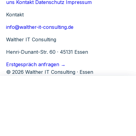
uns
Kontakt
Datenschutz
Impressum
Kontakt
info@walther-it-consulting.de
Walther IT Consulting
Henri-Dunant-Str. 60 · 45131 Essen
Erstgespräch anfragen →
© 2026 Walther IT Consulting · Essen
Microsoft 365
Tools
Walther IT Consulting
M365 Beratung
TenantPulse
Über uns
Ganzheitliche M365 Beratung
SPFx Studio
Warum WITC
M365 Security
Kontakt
SharePoint Module
M365 Governance & Security Baseline