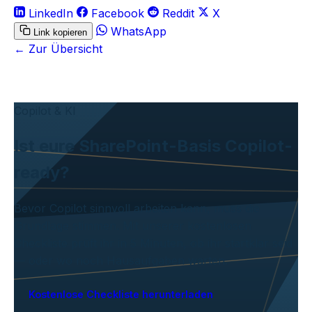
LinkedIn
Facebook
Reddit
X
WhatsApp
Link kopieren
← Zur Übersicht
Copilot & KI
Ist eure SharePoint-Basis Copilot-
ready?
Bevor Copilot sinnvoll arbeiten kann, muss die
Grundlage stimmen. Mit unserer kostenlosen
Checkliste prüft ihr in 5 Minuten, ob ihr startklar seid
— oder wo noch Hausaufgaben warten.
Kostenlose Checkliste herunterladen