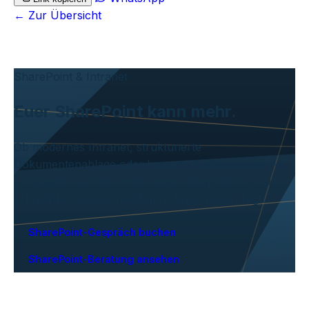
← Zur Übersicht
SharePoint & Intranet
Euer SharePoint kann mehr.
Ob modernes Intranet, strukturierte
Dokumentenablage oder bessere Auffindbarkeit —
wir zeigen euch in einem kurzen Gespräch, wo der
schnellste Weg zu messbaren Ergebnissen liegt.
SharePoint-Gespräch buchen
SharePoint-Beratung ansehen