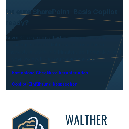
Ist eure SharePoint-Basis Copilot-
ready?
Bevor Copilot sinnvoll arbeiten kann, muss die
Grundlage stimmen. Mit unserer kostenlosen
Checkliste prüft ihr in 5 Minuten, ob ihr startklar seid
— oder wo noch Hausaufgaben warten.
Kostenlose Checkliste herunterladen
Copilot-Einführung besprechen