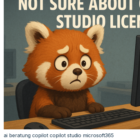
ai
beratung
copilot
copilot studio
microsoft365