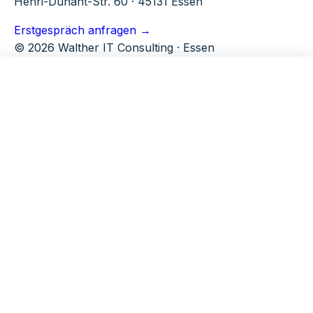
Henri-Dunant-Str. 60 · 45131 Essen
Erstgespräch anfragen →
© 2026 Walther IT Consulting · Essen
Microsoft 365
Tools
Walther IT Consulting
M365 Beratung
TenantPulse
Über uns
Ganzheitliche M365 Beratung
SPFx Studio
Warum WITC
M365 Security
Kontakt
SharePoint Module
M365 Governance & Security Baseline
E-Mail Security
Skill Finder
M365 Audit
Organigramm
Standortkarte
SharePoint & Entwicklung
Schichtplan
SharePoint Beratung
Gruppenmanagement
SPFx Studio
Notification Banner
SharePoint-Module
Radar Chart