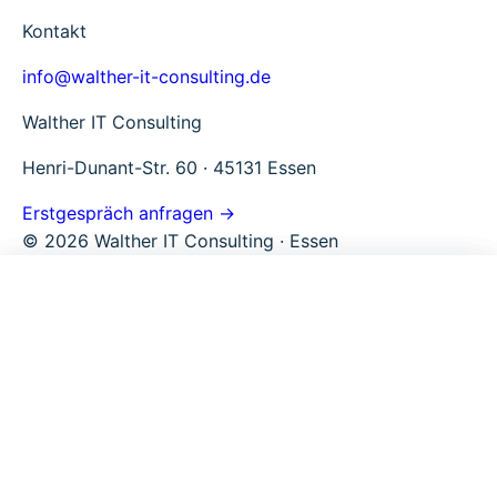
Kontakt
info@walther-it-consulting.de
Walther IT Consulting
Henri-Dunant-Str. 60 · 45131 Essen
Erstgespräch anfragen →
© 2026 Walther IT Consulting · Essen
Microsoft 365
Tools
Walther IT Consulting
M365 Beratung
TenantPulse
Über uns
Ganzheitliche M365 Beratung
SPFx Studio
Warum WITC
M365 Security
Kontakt
SharePoint Module
M365 Governance & Security Baseline
E-Mail Security
Skill Finder