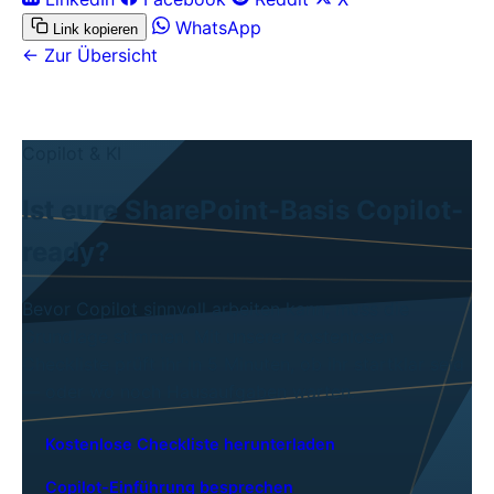
WhatsApp
Link kopieren
← Zur Übersicht
Copilot & KI
Ist eure SharePoint-Basis Copilot-
ready?
Bevor Copilot sinnvoll arbeiten kann, muss die
Grundlage stimmen. Mit unserer kostenlosen
Checkliste prüft ihr in 5 Minuten, ob ihr startklar seid
— oder wo noch Hausaufgaben warten.
Kostenlose Checkliste herunterladen
Copilot-Einführung besprechen