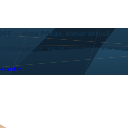
65 — ohne Pflege, immer aktuell.
zanfrage. So wird der Tenant-Kontext geklaert, bevor ein Li
os ansehen