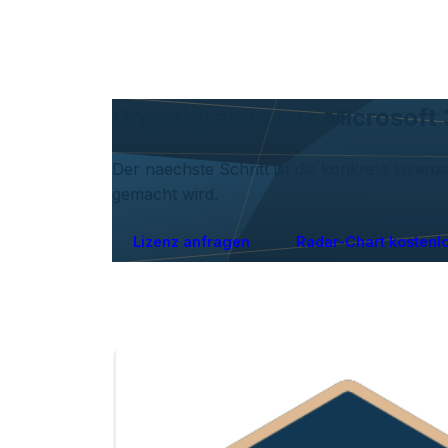
Organigramm aus Microsoft 3
Der naechste Schritt ist die konkrete Lizen
gemacht wird.
Lizenz anfragen
Radar-Chart kostenl