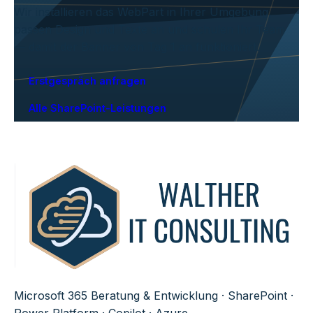
Wir installieren das WebPart in Ihrer Umgebung,
passen Design und Texte an und schulen Ihr Team
— damit der Banner von Tag 1 an funktioniert.
Erstgespräch anfragen
Alle SharePoint-Leistungen
Microsoft 365 Beratung & Entwicklung · SharePoint ·
Power Platform · Copilot · Azure