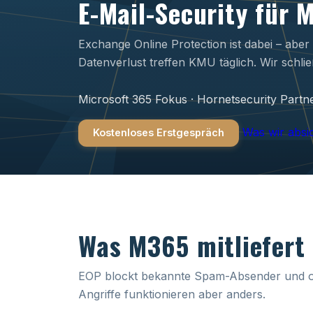
E-Mail-Security für 
Exchange Online Protection ist dabei – aber
Datenverlust treffen KMU täglich. Wir schli
Microsoft 365 Fokus · Hornetsecurity Partn
Was wir absi
Kostenloses Erstgespräch
Was M365 mitliefert 
EOP blockt bekannte Spam-Absender und of
Angriffe funktionieren aber anders.