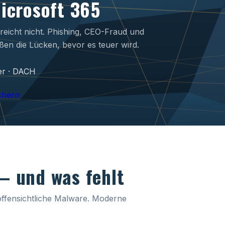
Microsoft 365
 reicht nicht. Phishing, CEO-Fraud und
eßen die Lücken, bevor es teuer wird.
er · DACH
chern
– und was fehlt
fensichtliche Malware. Moderne