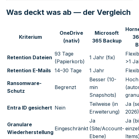
Was deckt was ab — der Vergleich
Horne
OneDrive
Microsoft
Kriterium
36
(nativ)
365 Backup
B
93 Tage
Flexi
Retention Dateien
1 Jahr (fix)
(Papierkorb)
>1 Ja
Retention E-Mails
14–30 Tage
1 Jahr
Flexib
Besser (10-
Hoch
Ransomware-
Begrenzt
min
(auto
Schutz
Snapshots)
granu
Teilweise (in
Ja (se
Entra ID gesichert
Nein
Erweiterung)
2026)
Ja
Ja (b
Granulare
Eingeschränkt
(Site/Account-
einze
Wiederherstellung
Ebene)
Items