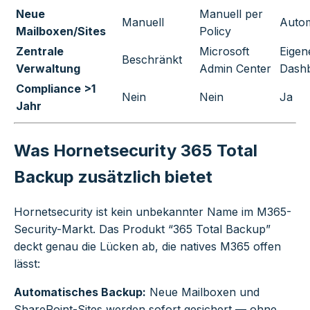
Neue
Manuell per
Manuell
Autom
Mailboxen/Sites
Policy
Zentrale
Microsoft
Eigen
Beschränkt
Verwaltung
Admin Center
Dash
Compliance >1
Nein
Nein
Ja
Jahr
Was Hornetsecurity 365 Total
Backup zusätzlich bietet
Hornetsecurity ist kein unbekannter Name im M365-
Security-Markt. Das Produkt “365 Total Backup”
deckt genau die Lücken ab, die natives M365 offen
lässt:
Automatisches Backup:
Neue Mailboxen und
SharePoint-Sites werden sofort gesichert — ohne