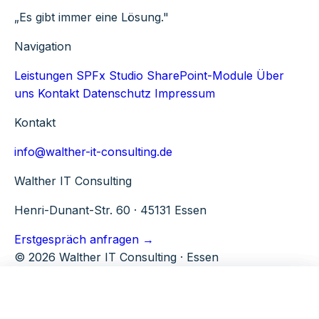
„Es gibt immer eine Lösung."
Navigation
Leistungen
SPFx Studio
SharePoint-Module
Über
uns
Kontakt
Datenschutz
Impressum
Kontakt
info@walther-it-consulting.de
Walther IT Consulting
Henri-Dunant-Str. 60 · 45131 Essen
Erstgespräch anfragen →
© 2026 Walther IT Consulting · Essen
Microsoft 365
Tools
Walther IT Consulting