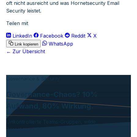
oft nicht ausreicht und was Hornetsecurity Email
Security leistet.
Teilen mit
LinkedIn
Facebook
Reddit
X
WhatsApp
Link kopieren
← Zur Übersicht
Governance & Security
Governance-Chaos? 10%
Aufwand, 80% Wirkung.
Unkontrollierte Teams-Gruppen, wilde
Berechtigungsstrukturen, Compliance-Risiken — das