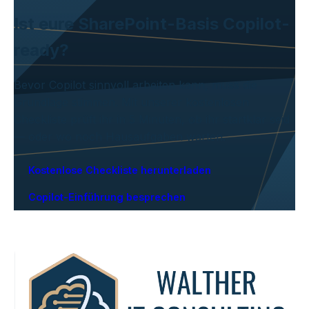
Ist eure SharePoint-Basis Copilot-
ready?
Bevor Copilot sinnvoll arbeiten kann, muss die
Grundlage stimmen. Mit unserer kostenlosen
Checkliste prüft ihr in 5 Minuten, ob ihr startklar seid
— oder wo noch Hausaufgaben warten.
Kostenlose Checkliste herunterladen
Copilot-Einführung besprechen