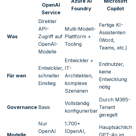
Azure AI
Microsoft
OpenAI
Foundry
Copilot
Service
Direkter
Fertige KI-
API-
Multi-Modell-
Assistenten
Was
Zugriff auf
Plattform +
(Word,
OpenAI-
Tooling
Teams, etc.)
Modelle
Entwickler +
Endnutzer,
Entwickler,
IT-
keine
Für wen
schneller
Architekten,
Entwicklung
Einstieg
komplexe
nötig
Szenarien
Durch M365-
Vollständig
Governance
Basis
Tenant
konfigurierbar
geregelt
Nur
1.700+
Hauptsächlich
OpenAI
(OpenAI,
Modelle
GPT-4o im