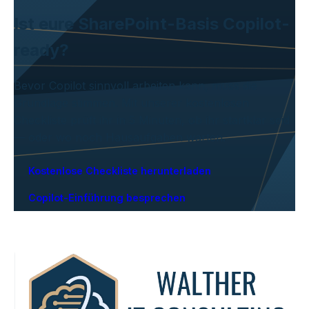
Ist eure SharePoint-Basis Copilot-
ready?
Bevor Copilot sinnvoll arbeiten kann, muss die
Grundlage stimmen. Mit unserer kostenlosen
Checkliste prüft ihr in 5 Minuten, ob ihr startklar seid
— oder wo noch Hausaufgaben warten.
Kostenlose Checkliste herunterladen
Copilot-Einführung besprechen