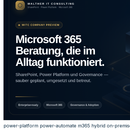
power-platform
power-automate
m365
hybrid
on-premis